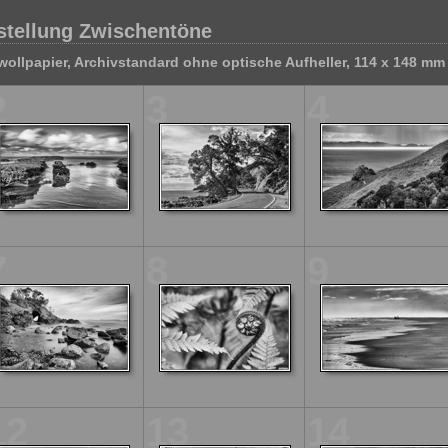
sstellung Zwischentöne
ollpapier, Archivstandard ohne optische Aufheller, 114 x 148 m
2
3
4
7
8
9
12
13
14