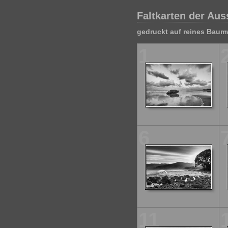
Faltkarten der Au
gedruckt auf reines Baumw
1
6
11