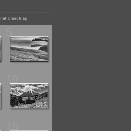
m mit Umschlag
5
10
15